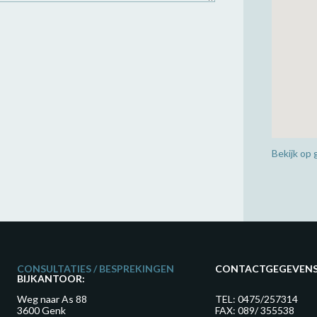
Bekijk op
CONSULTATIES / BESPREKINGEN
CONTACTGEGEVEN
BIJKANTOOR:
Weg naar As 88
TEL:
0475/257314
3600 Genk
FAX: 089/ 355538