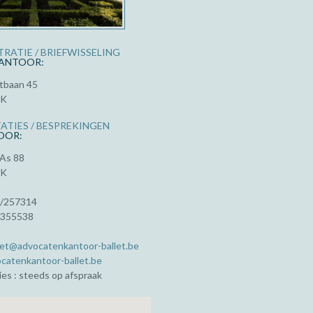
RATIE / BRIEFWISSELING
ANTOOR:
tbaan 45
NK
ATIES / BESPREKINGEN
OOR:
As 88
NK
5/257314
 355538
llet@advocatenkantoor-ballet.be
catenkantoor-ballet.be
es : steeds op afspraak