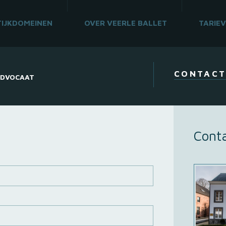
IJKDOMEINEN
OVER VEERLE BALLET
TARIE
CONTACT
DVOCAAT
Cont