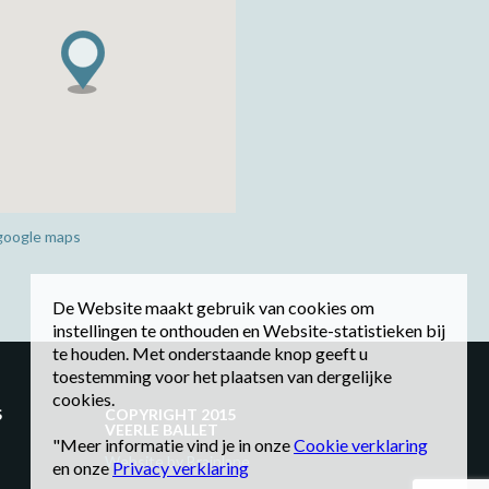
 google maps
De Website maakt gebruik van cookies om
instellingen te onthouden en Website-statistieken bij
te houden. Met onderstaande knop geeft u
toestemming voor het plaatsen van dergelijke
cookies.
S
COPYRIGHT 2015
VEERLE BALLET
"Meer informatie vind je in onze
Cookie verklaring
Website by Brainlane
en onze
Privacy verklaring