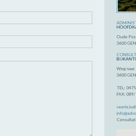
ADMINIST
HOOFDK
Oude Pos
3600 GE
CONSULT
BIJKANT
Weg naar 
3600 GE
TEL: 047
FAX: 089/
veerle.ba
info@advo
Consultati