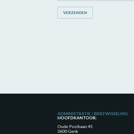
VERZENDEN
ADMINISTRATIE / BRIEFWISSELING
HOOFDKANTOOR:
Oude Postbaan 45
3600 Genk