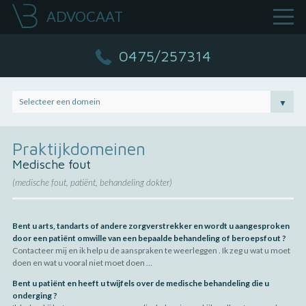
ADVOCAAT
HOME
0475/257314
PRAKTIJKDOMEINEN
OVER VEERLE BALLET
Selecteer een domein
▼
TARIEVEN
CONTACT
Praktijkdomeinen
Medische fout
(medische fout, patiënt, behandeling dokter)
Bent u arts, tandarts of andere zorgverstrekker en wordt u aangesproken
door een patiënt omwille van een bepaalde behandeling of beroepsfout ?
Contacteer mij en ik help u de aanspraken te weerleggen . Ik zeg u wat u moet
doen en wat u vooral niet moet doen …
Bent u patiënt en heeft u twijfels over de medische behandeling die u
onderging ?