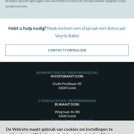
Ik help u bij het opvragen van uw medisch dossier en kijk welke stappen u kan
ondernemen .
Hebt u hulp nodig?
Maak meteen een afspraak met Advocaat
Veerle Ballet
CONTACTFORMULIER
ADMINISTRATIE / BRIEFWISSELING
HOOFDKANTOOR:
Oude Postbaan 45
3600 Genk
CONSULTATIES / BESPREKINGEN
BIJKANTOOR:
Weg naar As 88
3600 Genk
Consultaties: steeds op afspraak
De Website maakt gebruik van cookies om instellingen te
CONTACTGEGEVENS